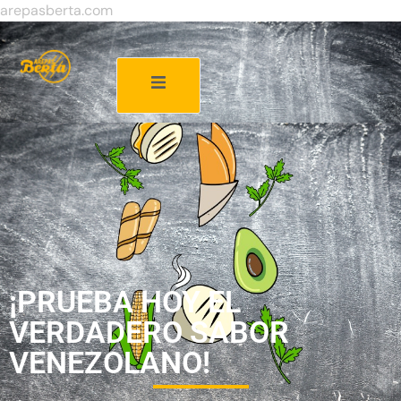
arepasberta.com
¡PRUEBA HOY EL
VERDADERO SABOR
VENEZOLANO!