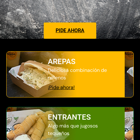
PIDE AHORA
AREPAS
Deliciosa combinación de
rellenos
¡Pide ahora!
ENTRANTES
Algo más que jugosos
tequeños