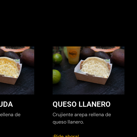
QUESO LLANERO
UDA
Crujiente arepa rellena de
rellena de
queso llanero.
¡Pide ahora!