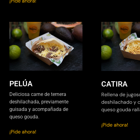
¡Pide ahora!
PELÚA
CATIRA
Deliciosa carne de ternera
Rellena de jugos
deshilachada, previamente
deshilachado y 
guisada y acompañada de
queso gouda rall
queso gouda.
¡Pide ahora!
¡Pide ahora!