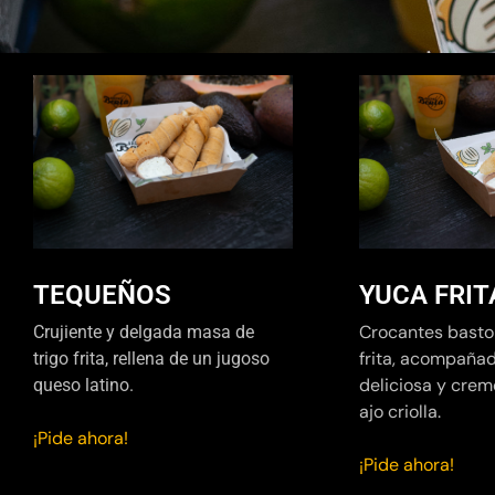
TEQUEÑOS
YUCA FRIT
Crocantes basto
Crujiente y delgada masa de
frita, acompaña
trigo frita, rellena de un jugoso
deliciosa y crem
queso latino.
ajo criolla.
¡Pide ahora!
¡Pide ahora!