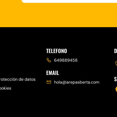
TELEFONO
D
649889458
EMAIL
S
protección de datos
hola@arepasberta.com
ookies