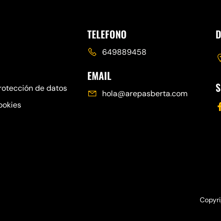
TELEFONO
D
649889458
EMAIL
S
protección de datos
hola@arepasberta.com
ookies
Copyri